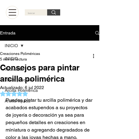
Carrito
Entrada
INICIO
Creaciones Poliméricas
INICIO
5 min de lectura
Consejos para pintar
Técnicas
arcilla polimérica
Ideas practicas
Actualizado:
6 jul 2022
Arcilla Polimérica
Obtuvo NaN de 5 estrellas.
Puedes pintar tu arcilla polimérica y dar 
Arcilla líquida
acabados estupendos a su proyectos 
de joyería o decoración ya sea para 
pequeños detalles en creaciones en 
miniatura o agregando degradados de 
color a las joyas hechas a mano. 