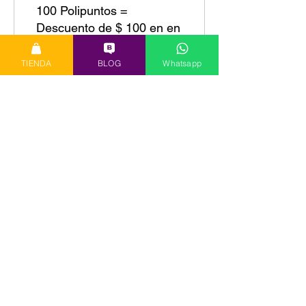
100 Polipuntos =
Descuento de $ 100 en en
todos los productos de la
tienda
TIENDA
BLOG
Whatsapp
Recompensa PLATA
200 Polipuntos =
Descuento de $ 200 en en
todos los productos de la
tienda
Recompensa ORO
300 Polipuntos =
Descuento de $ 350 en en
todos los productos de la
tienda