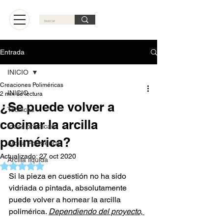
Carrito
Entrada
INICIO
Creaciones Poliméricas
INICIO
2 min de lectura
¿Se puede volver a
Técnicas
cocinar la arcilla
Ideas practicas
polimérica?
Arcilla Polimérica
Actualizado:
27 oct 2020
Arcilla líquida
Obtuvo NaN de 5 estrellas.
Si la pieza en cuestión no ha sido 
vidriada o pintada, absolutamente 
puede volver a hornear la arcilla 
polimérica. 
Dependiendo del proyecto, 