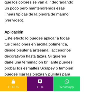
que los colores se van a ir degradando 
un poco pero mantendremos esas 
líneas típicas de la piedra de mármol 
(ver video).
Aplicación
Este efecto lo puedes aplicar a todas 
tus creaciones en arcilla polimérica, 
desde bisutería artesanal, accesorios 
decorativos hasta tazas. Si quieres 
darle una terminación brillante puedes 
probar los esmaltes Sculpey o también 
puedes lijar las piezas y pulirlas para 
lograr un brillo más natural.
TIENDA
BLOG
Whatsapp
Ahora que ya sabes como realizar este 
efecto, anímate a probarlo en tus 
próximas creaciones con arcilla 
polimérica!