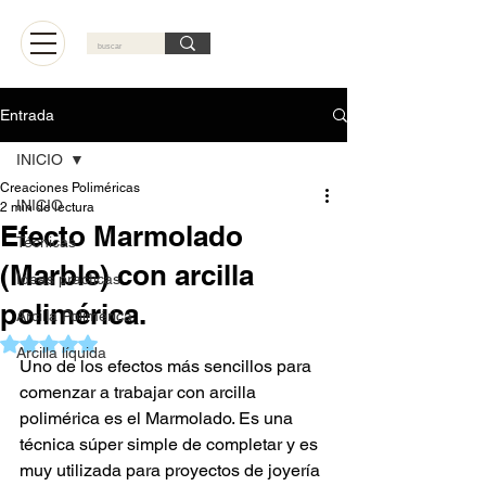
Carrito
Entrada
INICIO
Creaciones Poliméricas
INICIO
2 min de lectura
Efecto Marmolado
Técnicas
(Marble) con arcilla
Ideas practicas
polimérica.
Arcilla Polimérica
Obtuvo NaN de 5 estrellas.
Arcilla líquida
Uno de los efectos más sencillos para 
comenzar a trabajar con arcilla 
polimérica es el Marmolado. Es una 
técnica súper simple de completar y es 
muy utilizada para proyectos de joyería 