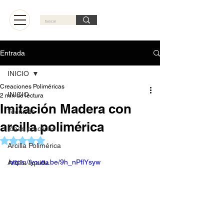
Carrito
Entrada
INICIO
Creaciones Poliméricas
INICIO
2 min de lectura
Imitación Madera con
Técnicas
arcilla polimérica
Ideas practicas
Obtuvo NaN de 5 estrellas.
Arcilla Polimérica
https://youtu.be/9h_nPflYsyw
Arcilla líquida