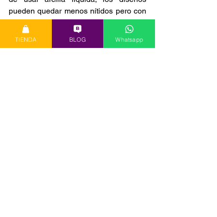
pueden quedar menos nítidos pero con 
una ventaja y es que puedes cocinar 
todo junto y no necesitas agregar un 
TIENDA
BLOG
Whatsapp
sellador pues la arcilla liquida queda 
adherida a la arcilla en pasta y no se 
desprende.
--------------------------------------------------------
------------------------------------------------------
Ahora solo es cuestión de pensar tu 
próximo proyecto y ver cual de los dos 
productos se adecua mejor a tu trabajo. 
Recuerda que en nuestro canal de
YOUTUBE
hay muchos tutoriales 
prácticos que te pueden dar ideas para 
pensar tus creaciones.
Arcilla polimérica
trabajando con arcilla polimerica