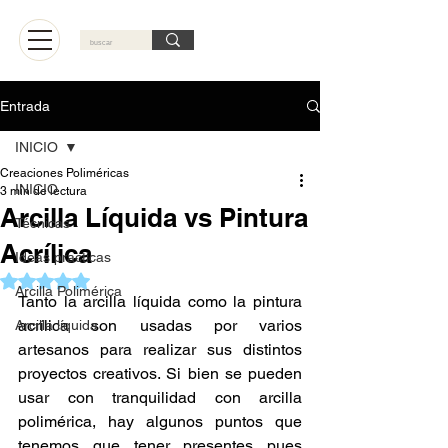
Carrito
Entrada
INICIO
Creaciones Poliméricas
INICIO
3 min de lectura
Arcilla Líquida vs Pintura
Técnicas
Acrílica
Ideas practicas
Obtuvo NaN de 5 estrellas.
Arcilla Polimérica
Tanto la arcilla líquida como la pintura 
acrílica son usadas por varios 
Arcilla líquida
artesanos para realizar sus distintos 
proyectos creativos. Si bien se pueden 
usar con tranquilidad con arcilla 
polimérica, hay algunos puntos que 
tenemos que tener presentes pues 