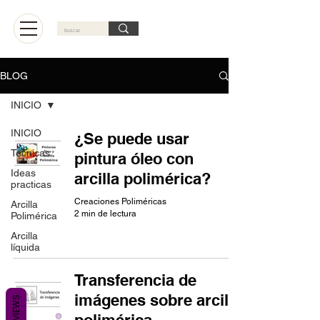
Carrito
BLOG
INICIO
INICIO
¿Se puede usar
Técnicas
pintura óleo con
Ideas
arcilla polimérica?
practicas
Creaciones Poliméricas
Arcilla
2 min de lectura
Polimérica
Arcilla
líquida
Transferencia de
imágenes sobre arcilla
REVIEWS