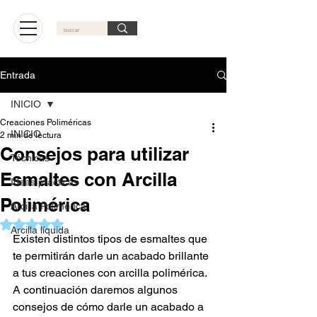
Carrito
Entrada
INICIO
Creaciones Poliméricas
INICIO
2 min de lectura
Consejos para utilizar
Técnicas
Esmaltes con Arcilla
Ideas practicas
Polimérica
Arcilla Polimérica
Obtuvo NaN de 5 estrellas.
Arcilla líquida
Existen distintos tipos de esmaltes que 
te permitirán darle un acabado brillante 
a tus creaciones con arcilla polimérica. 
A continuación daremos algunos 
consejos de cómo darle un acabado a 