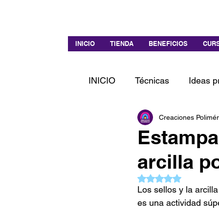
INICIO
TIENDA
BENEFICIOS
CURS
INICIO
Técnicas
Ideas p
Creaciones Polimér
Estampa
arcilla p
Obtuvo NaN de 5 es
Los sellos y la arcil
es una actividad súper