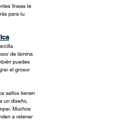
ntes líneas te 
ás para tu 
ica
rcilla 
osor de lámina 
mbién puedes 
grar el grosor 
s sellos tienen 
a un diseño, 
ampar. Muchos 
nden a retener 