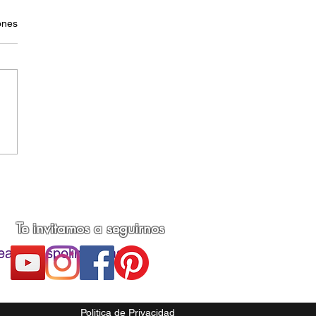
ones
sferencia de imágenes
e arcilla polimérica
Te invitamos a seguirnos
eacionespolimericas
Politica de Privacidad