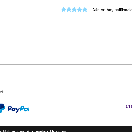
Obtuvo 0 de 5 estrellas.
Aún no hay calificaci
Arcilla Líquida vs Pintura
Tran
Acrílica
sobr
o:
Creaciones Poliméricas
Montevideo, Uruguay - C.P 11300
cr
Representante oficial para todo el
Uruguay de Polyform Products Inc.
 Poliméricas. Montevideo, Uruguay.