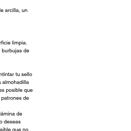
 arcilla, un 
icie limpia. 
n burbujas de 
tintar tu sello 
a almohadilla 
es posible que 
 patrones de 
 lámina de 
No deseas 
sible que no 