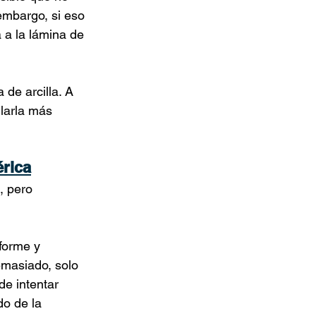
 embargo, si eso 
 a la lámina de 
 de arcilla. A 
larla más 
érica
, pero 
forme y 
emasiado, solo 
de intentar 
do de la 