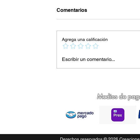
Comentarios
Agrega una calificación
¿Se puede usar pintura óleo
Escribir un comentario...
con arcilla polimérica?
Medios de pag
Derechos reservados © 2026 Creaciones