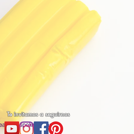
Te invitamos a seguirnos
eacionespolimericas