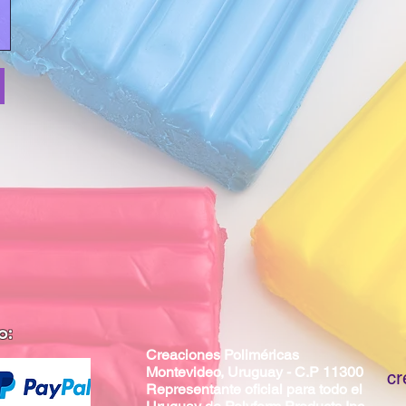
o:
Creaciones Poliméricas
Montevideo, Uruguay - C.P 11300
cr
Representante oficial para todo el