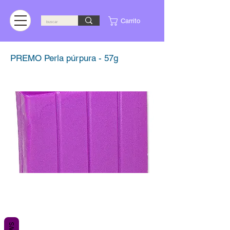
Carrito
PREMO Perla púrpura - 57g