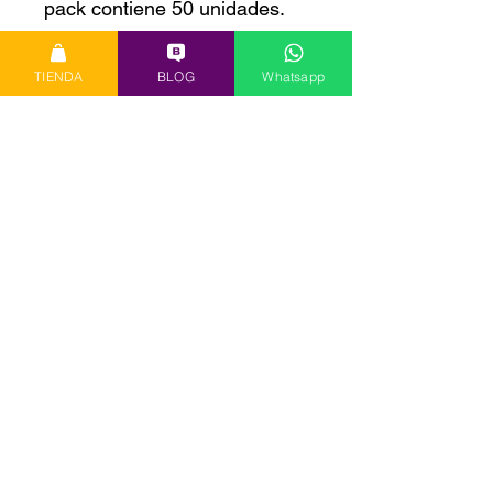
pack contiene 50 unidades.
TIENDA
BLOG
Whatsapp
No hay reseñas todavía
Comparte tu opinión. Deja la primera
reseña.
Dejar una reseña
Medios de pago:
Creaciones Poliméricas
Montevideo, Uruguay - C.P 11300
Representante oficial para todo el Uruguay de Polyform Products Inc.
creacionespolimericas