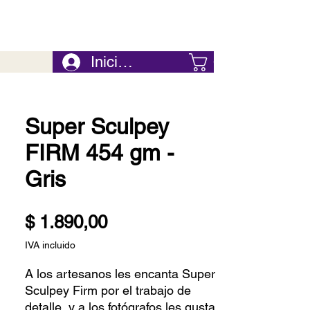
Iniciar Sesión
Carrito
Super Sculpey
FIRM 454 gm -
Gris
Precio
$ 1.890,00
IVA incluido
A los artesanos les encanta Super
Sculpey Firm por el trabajo de
detalle, y a los fotógrafos les gusta