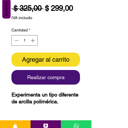
REVIEWS
Precio
Precio
 $ 325,00 
$ 299,00
de
IVA incluido
oferta
Cantidad
*
Agregar al carrito
Realizar compra
Experimenta un tipo diferente
de arcilla polimérica.
Versátil, flexible y
perfectamente suave,