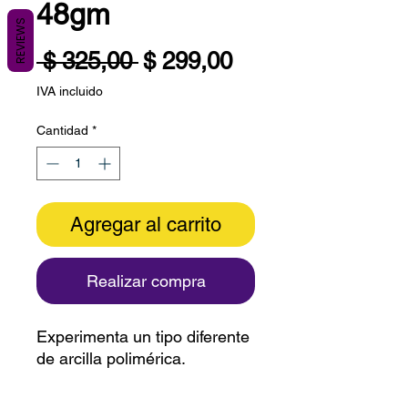
48gm
REVIEWS
Precio
Precio
 $ 325,00 
$ 299,00
de
IVA incluido
oferta
Cantidad
*
Agregar al carrito
Realizar compra
Experimenta un tipo diferente
de arcilla polimérica.
Versátil, flexible y