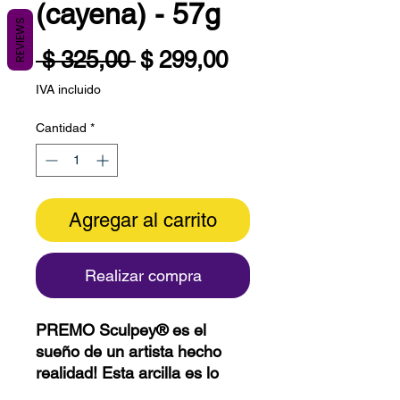
(cayena) - 57g
REVIEWS
Precio
Precio
 $ 325,00 
$ 299,00
de
IVA incluido
oferta
Cantidad
*
Agregar al carrito
Realizar compra
PREMO Sculpey® es el
sueño de un artista hecho
realidad! Esta arcilla es lo
suficientemente suave como