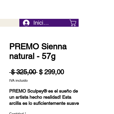
Iniciar Sesión
Carrito
PREMO Sienna
natural - 57g
Precio
Precio
 $ 325,00 
$ 299,00
de
IVA incluido
oferta
PREMO Sculpey® es el sueño de
un artista hecho realidad! Esta
arcilla es lo suficientemente suave
como para mezclarse fácilmente
Cantidad
*