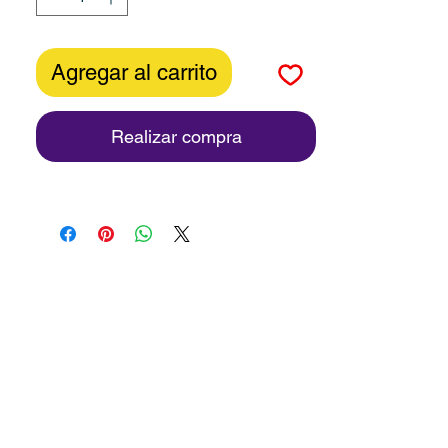
técnicas especializadas.
Es perfecto para azotes, mokume
gane y mica shift. Debido a que
Agregar al carrito
Premo conserva la flexibilidad, el
producto terminado sigue siendo
muy fuerte y duradero.
Realizar compra
Cocinar a 130°C por un lapso de
30 minutos en horno convencional.