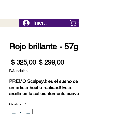
Iniciar Sesión
Carrito
Rojo brillante - 57g
Precio
Precio
 $ 325,00 
$ 299,00
de
IVA incluido
oferta
PREMO Sculpey® es el sueño de
un artista hecho realidad! Esta
arcilla es lo suficientemente suave
como para mezclarse fácilmente
Cantidad
*
pero lo suficientemente firme como
para contener detalles finos y para