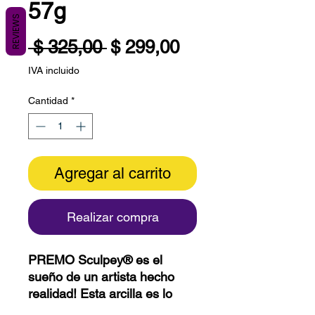
57g
REVIEWS
Precio
Precio
 $ 325,00 
$ 299,00
de
IVA incluido
oferta
Cantidad
*
Agregar al carrito
Realizar compra
PREMO Sculpey® es el
sueño de un artista hecho
realidad! Esta arcilla es lo
suficientemente suave como