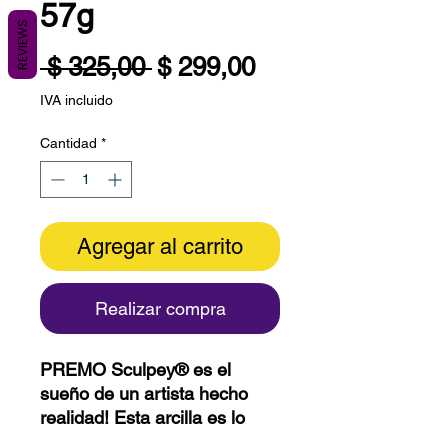
57g
REVIEWS
Precio
Precio
 $ 325,00 
$ 299,00
de
IVA incluido
oferta
Cantidad
*
Agregar al carrito
Realizar compra
PREMO Sculpey® es el
sueño de un artista hecho
realidad! Esta arcilla es lo
suficientemente suave como