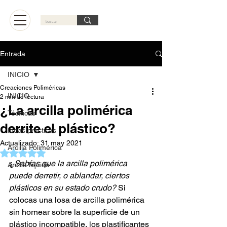
Carrito
Entrada
INICIO
Creaciones Poliméricas
INICIO
2 min de lectura
¿La arcilla polimérica
Técnicas
derrite el plástico?
Ideas practicas
Actualizado:
31 may 2021
Arcilla Polimérica
Obtuvo NaN de 5 estrellas.
¿
Sabías que la arcilla polimérica 
Arcilla líquida
puede derretir, o ablandar, ciertos 
plásticos en su estado crudo?
 Si 
colocas una losa de arcilla polimérica 
sin hornear sobre la superficie de un 
plástico incompatible, los plastificantes 